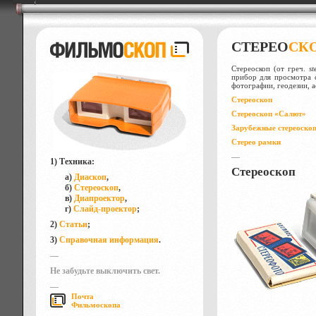
СТЕРЕО
СК
Стереоскоп (от греч.
st
прибор для просмотра с
фотографии, геодезии, а
Стереоскоп
Стереоскоп «Салют»
Зарубежные стереоско
Стерео рамки
—
1) Техника:
Стереоскоп
а)
Диаскоп
,
б)
Стереоскоп
,
в)
Диапроектор
,
г)
Слайд-проектор
;
2)
Статьи
;
3)
Справочная информация
.
—
Не забудьте выключить свет.
—
Почта
Фильмоскопа