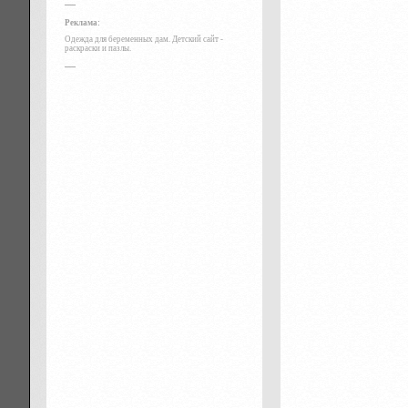
—
Реклама:
Одежда для беременных дам
.
Детский сайт
-
раскраски
и
пазлы
.
—